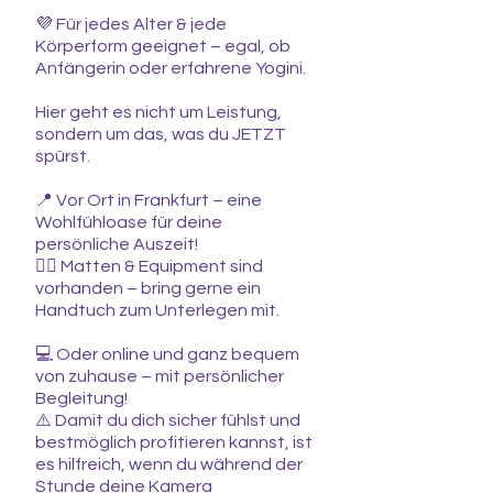
💜 Für jedes Alter & jede
Körperform geeignet – egal, ob
Anfängerin oder erfahrene Yogini.
Hier geht es nicht um Leistung,
sondern um das, was du JETZT
spürst.
📍 Vor Ort in Frankfurt – eine
Wohlfühloase für deine
persönliche Auszeit!
🧘‍♀️ Matten & Equipment sind
vorhanden – bring gerne ein
Handtuch zum Unterlegen mit.
💻 Oder online und ganz bequem
von zuhause – mit persönlicher
Begleitung!
⚠️ Damit du dich sicher fühlst und
bestmöglich profitieren kannst, ist
es hilfreich, wenn du während der
Stunde deine Kamera