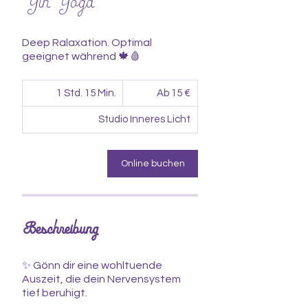
Yin Yoga
Deep Ralaxation. Optimal
geeignet während 🍁🩸
Ab
1 Std. 15 Min.
1
15
Ab 15 €
Euro
S
t
Studio Inneres Licht
d
1
5
Online buchen
M
i
n
.
Beschreibung
✨ Gönn dir eine wohltuende
Auszeit, die dein Nervensystem
tief beruhigt.